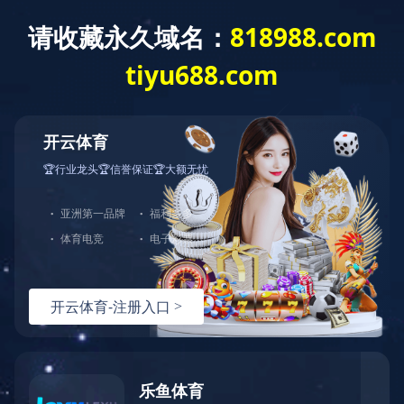
株洲市渌口区梅子湖片区综合开
发项目
总投资：
704156.74万元
服务范围：
社会稳定风险评估报告
项目概况：
项目总用地面积为4245951.11㎡
（6368.89亩），拟建内容包含土地整理、基础设
施建设、公共服务设施建设、湖区景观岸线及防
渗处理工程、水利工程建设、公园建设。