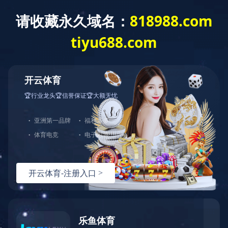
十一月“一月一课一片一实践”主题党日活动
十大买球的正规网站
>
学习强国
2025年11月14日
为持续巩固拓展主题教育成果，推动党建工作
与业务发展深度融合，近日，公司党支部在
510
会
议室组织召开了十一月“一月一课一片一实践”主题
党日活动，全体党员齐聚一堂，通过“学习理论、
观看影片、部署实践”三个环节，深化思想认识，
汲取奋进力量，明确行动方向。