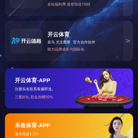
项目时发扬不畏艰难、敢于攻坚的精神；在执业过
程中恪守客观公正、立足实际的准则，将“实事求
是”作为造价工作的“生命线”，以实干业绩致敬党
的光辉历程。
三、聚焦实践行动，彰显责任担当
理论学习与思想洗礼的最终目的在于指导实
践、推动工作。活动第三环节重点部署了两项具体
实践活动：一是积极响应号召，参与省造价协会组
织的消费扶贫工作，助力乡村振兴；二是精心筹备
组织公司
2024
年计价清单考试，夯实专业基础，
提升服务能力。
本次主题党日活动以
“学”启智、以“看”润心、
以“干”促行，取得了良好效果。支部书记在总结时
强调，全体党员要持续巩固活动成果，自觉将全会
精神的领悟、红色基因的传承，转化为在岗位上精
益求精、在工作中主动作为、在服务中践行初心的
实际行动，不断提升政治素养与专业能力，以高质