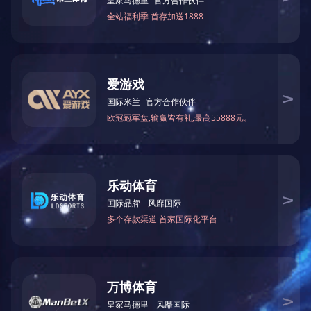
二、重温红色历程，传承初心使命
在随后进行的
观影
环节，全体党员共同观看了
党员教育片《党的光辉历程》。影片生动展现了中
国共产党自诞生以来，带领中国人民实现从站起
来、富起来到强起来的伟大飞跃，深刻诠释了党的
初心使命与不懈奋斗精神。观影过程中，党员们深
受触动。大家被革命先辈们
“舍小家为大家”的牺牲
奉献精神所震撼，也被党始终坚持“实事求是”思想
路线所启迪。分享感悟时，党员们纷纷表示，要将
影片传递的红色基因融入血脉，在工作中面对复杂