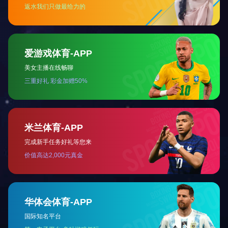
量党建引领保障公司高质量发展，为行业进步与社
会发展贡献坚实的党员力量。
上一篇：
万达大讲堂——中华优秀传统文化国学课|承千年文脉，启人生智慧
下一篇：
十二月“一月一课一片一实践”主题党日活动