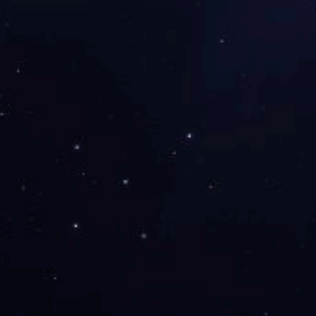
买球赛(中国)官
业务范围
新闻中
方网站
全过程工程咨询
公司要闻
公司简介
综合决策咨询
行业关注
董事长致辞
招标采购
政策法规
企业文化
造价咨询
组织构架
项目管理
发展历程
荣誉资质
Copyright © 十大买球的正规网站 All rights rese