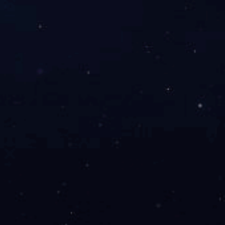
关注万达
联系方式
0731-22291719
0731-22291715
hnwd2005@qq.com
天元区天平东路218号长江中央商务大厦A座505