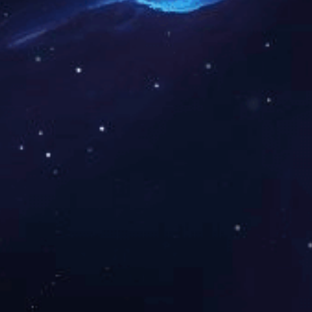
上一篇：
十大买球的正规网站恭祝您元旦快乐
下一篇：
喜报|十大买球的正规网站获评代建单位监管评价