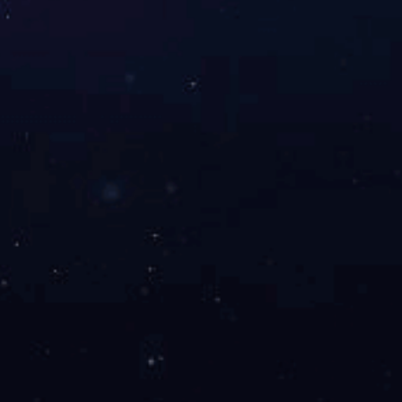
心
党建专栏
人力资源
学习强国
业务团队
党群活动
学习园地
招聘动态
rved
|
湘ICP备13001880号-1
|
全程策划：锐志联邦
|
地 址：株洲市