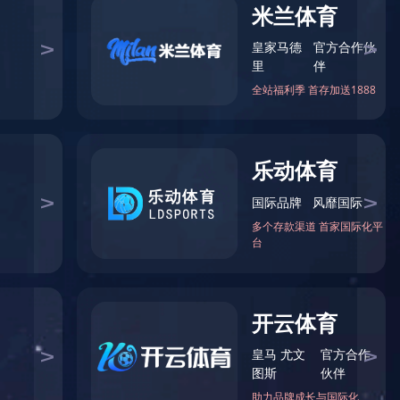
最新动态
喜报|十大买球的正规网站获
评代建单位监管评价A级
2025-05-27
虚位以待、非你莫属|十大买
球的正规网站邀您共赴蛇
年！
2025-05-21
十大买球的正规网站恭祝您
元旦快乐
2025-01-01